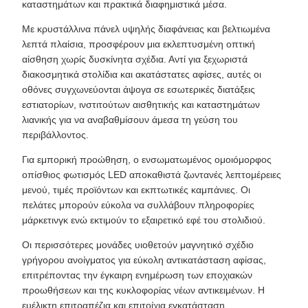
καταστημάτων και πρακτικά διαφημιστικά μέσα.
Με κρυστάλλινα πάνελ υψηλής διαφάνειας και βελτιωμένα
λεπτά πλαίσια, προσφέρουν μια εκλεπτυσμένη οπτική
αίσθηση χωρίς δυσκίνητα σχέδια. Αντί για ξεχωριστά
διακοσμητικά στολίδια και ακατάστατες αφίσες, αυτές οι
οθόνες συγχωνεύονται άψογα σε εσωτερικές διατάξεις
εστιατορίων, ινστιτούτων αισθητικής και καταστημάτων
λιανικής για να αναβαθμίσουν άμεσα τη γεύση του
περιβάλλοντος.
Για εμπορική προώθηση, ο ενσωματωμένος ομοιόμορφος
οπίσθιος φωτισμός LED αποκαθιστά ζωντανές λεπτομέρειες
μενού, τιμές προϊόντων και εκπτωτικές καμπάνιες. Οι
πελάτες μπορούν εύκολα να συλλάβουν πληροφορίες
μάρκετινγκ ενώ εκτιμούν το εξαιρετικό εφέ του στολιδιού.
Οι περισσότερες μονάδες υιοθετούν μαγνητικό σχέδιο
γρήγορου ανοίγματος για εύκολη αντικατάσταση αφίσας,
επιτρέποντας την έγκαιρη ενημέρωση των εποχιακών
προωθήσεων και της κυκλοφορίας νέων αντικειμένων. Η
ευέλικτη επιτραπέζια και επιτοίχια εγκατάσταση