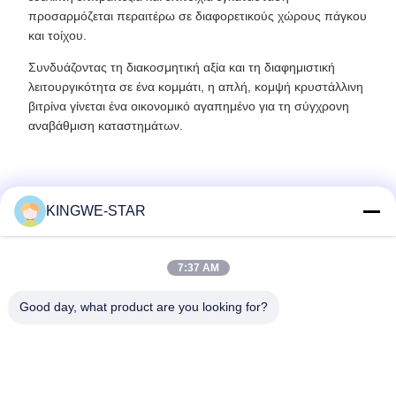
προσαρμόζεται περαιτέρω σε διαφορετικούς χώρους πάγκου
και τοίχου.
Συνδυάζοντας τη διακοσμητική αξία και τη διαφημιστική
λειτουργικότητα σε ένα κομμάτι, η απλή, κομψή κρυστάλλινη
βιτρίνα γίνεται ένα οικονομικό αγαπημένο για τη σύγχρονη
αναβάθμιση καταστημάτων.
KINGWE-STAR
Γρήγορη επικοινωνία
7:37 AM
Διεύθυνση
Good day, what product are you looking for?
Ο όροφος 4, κτίριο 4, βιομηχανική ζώνη Xintang, Baishixia,
οδός Fuyong, περιοχή Baoan, Shenzhen, Guangdong, Κίνα
Τηλεφώνημα
86-137-9834-3469