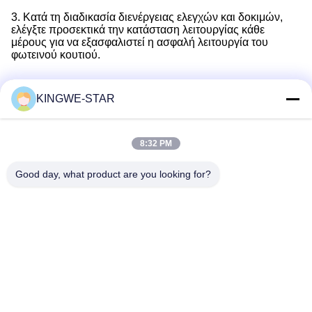
3. Κατά τη διαδικασία διενέργειας ελεγχών και δοκιμών,
ελέγξτε προσεκτικά την κατάσταση λειτουργίας κάθε
μέρους για να εξασφαλιστεί η ασφαλή λειτουργία του
φωτεινού κουτιού.
KINGWE-STAR
Γρήγορη επικοινωνία
8:32 PM
Διεύθυνση
Good day, what product are you looking for?
Ο όροφος 4, κτίριο 4, βιομηχανική ζώνη Xintang, Baishixia,
οδός Fuyong, περιοχή Baoan, Shenzhen, Guangdong, Κίνα
Τηλεφώνημα
86-137-9834-3469
Ηλεκτρονικό
Luna@kingwe-star.com