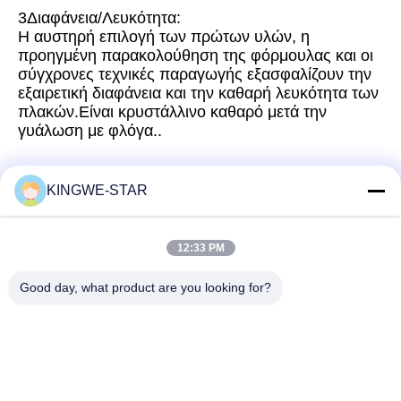
3Διαφάνεια/Λευκότητα:
Η αυστηρή επιλογή των πρώτων υλών, η
προηγμένη παρακολούθηση της φόρμουλας και οι
σύγχρονες τεχνικές παραγωγής εξασφαλίζουν την
εξαιρετική διαφάνεια και την καθαρή λευκότητα των
πλακών.Είναι κρυστάλλινο καθαρό μετά την
γυάλωση με φλόγα..
KINGWE-STAR
Γρήγορη επικοινωνία
12:33 PM
Διεύθυνση
Good day, what product are you looking for?
Ο όροφος 4, κτίριο 4, βιομηχανική ζώνη Xintang, Baishixia,
οδός Fuyong, περιοχή Baoan, Shenzhen, Guangdong, Κίνα
Τηλεφώνημα
86-137-9834-3469