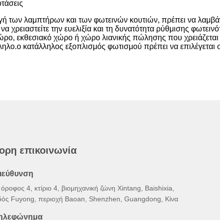
οτάσεις
γή των λαμπτήρων και των φωτεινών κουτιών, πρέπει να λαμβάν
να χρειαστείτε την ευελιξία και τη δυνατότητα ρύθμισης φωτειν
ώρο, εκθεσιακό χώρο ή χώρο λιανικής πώλησης που χρειάζεται ν
λληλο.ο κατάλληλος εξοπλισμός φωτισμού πρέπει να επιλέγεται σ
ορη επικοινωνία
ιεύθυνση
όροφος 4, κτίριο 4, βιομηχανική ζώνη Xintang, Baishixia,
δός Fuyong, περιοχή Baoan, Shenzhen, Guangdong, Κίνα
ηλεφώνημα