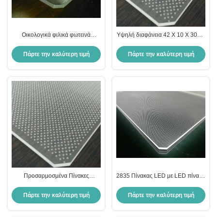
Οικολογικά φιλικά φωτεινά
Υψηλή διαφάνεια 42 X 10 X 30cm
οδηγικά πάνελ 12V 24V Lgp
LED Sheet Panel Οικολογικά
Ακρυλικό φύλλο Διαφανές
φιλικό Lgp Panel
Πάρτε την καλύτερη τιμή
Πάρτε την καλύτερη τιμή
Προσαρμοσμένα Πίνακες
2835 Πίνακας LED με LED πίνακα
καθοδήγησης χρωματικού φωτός
φωτεινής προέλευσης
RoHS CE Διαφημιστικά φωτεινά
Πάρτε την καλύτερη τιμή
Πάρτε την καλύτερη τιμή
κουτιά