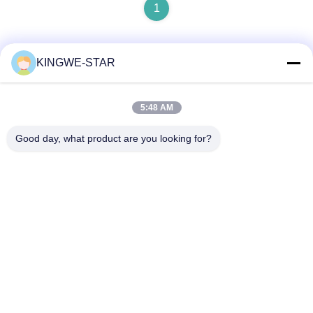
1
KINGWE-STAR
Γρήγορη επικοινωνία
5:48 AM
Διεύθυνση
Good day, what product are you looking for?
Ο όροφος 4, κτίριο 4, βιομηχανική ζώνη Xintang, Baishixia,
οδός Fuyong, περιοχή Baoan, Shenzhen, Guangdong, Κίνα
Τηλεφώνημα
86-137-9834-3469
Ηλεκτρονικό
Luna@kingwe-star.com