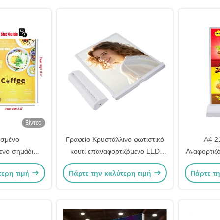
Βίντεο
σμένο
Γραφείο Κρυστάλλινο φωτιστικό
Α4 
ενο σημάδι
κουτί επαναφορτιζόμενο LED
Αναφορτιζό
8000k υψηλής
φωτιστικό κουτί A4 εκτυπωτής
ακουστ
τερη τιμή
Πάρτε την καλύτερη τιμή
Πάρτε τη
 σημάδι θήκης
γρήγορη εκτύπωση
διαφημι