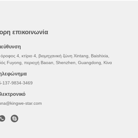
ορη επικοινωνία
ιεύθυνση
όροφος 4, κτίριο 4, βιομηχανική ζώνη Xintang, Baishixia,
δός Fuyong, περιοχή Baoan, Shenzhen, Guangdong, Κίνα
ηλεφώνημα
6-137-9834-3469
λεκτρονικό
una@kingwe-star.com