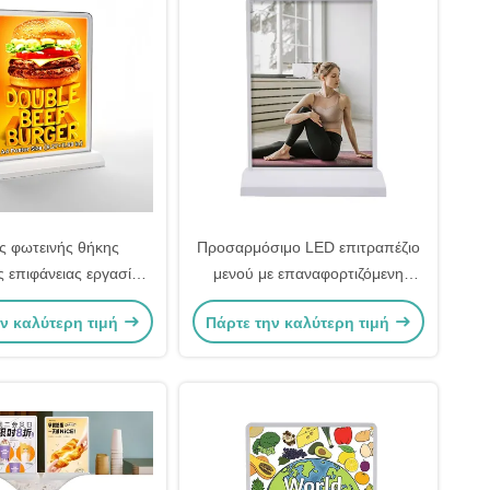
ης φωτεινής θήκης
Προσαρμόσιμο LED επιτραπέζιο
ς επιφάνειας εργασίας
μενού με επαναφορτιζόμενη
υθμιζόμενος
μπαταρία για διαφήμιση σε
ν καλύτερη τιμή
Πάρτε την καλύτερη τιμή
τραπέζια εστιατορίων