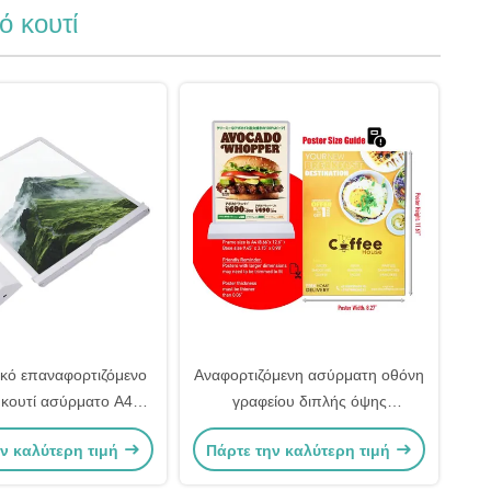
ό κουτί
ικό επαναφορτιζόμενο
Αναφορτιζόμενη ασύρματη οθόνη
 κουτί ασύρματο A4
γραφείου διπλής όψης
ινό κουτί 5V 2A
Διαφημιστικά φωτεινά κουτιά
ν καλύτερη τιμή
Πάρτε την καλύτερη τιμή
50000hrs