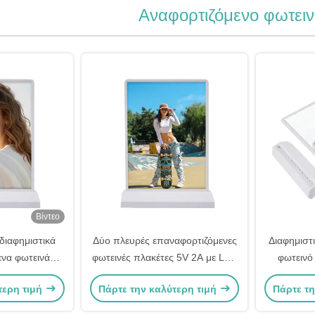
Αναφορτιζόμενο φωτειν
Βίντεο
διαφημιστικά
Δύο πλευρές επαναφορτιζόμενες
Διαφημιστ
ενα φωτεινά
φωτεινές πλακέτες 5V 2A με LED
φωτεινό
00 Lux
οθόνες
φωτε
τερη τιμή
Πάρτε την καλύτερη τιμή
Πάρτε τη