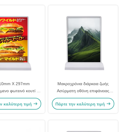
210mm X 297mm
Μακροχρόνια διάρκεια ζωής
μενο φωτεινό κουτί με
Ασύρματη οθόνη επιφάνειας
ικό διακόπτη LED
εργασίας 50000hrs DC5V τάση
ν καλύτερη τιμή
Πάρτε την καλύτερη τιμή
στικό φωτεινό κουτί