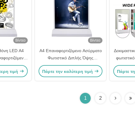
Βίντεο
Βίντεο
θόνη LED A4
A4 Επαναφορτιζόμενο Ασύρματο
Δοκιμαστικ
ναφορτιζόμενο
Φωτιστικό Διπλής Όψης
φωτιστικό
κουτί
Διαφήμισης 5V 2A
φωτιστικό
τερη τιμή
Πάρτε την καλύτερη τιμή
Πάρτε τη
1
2