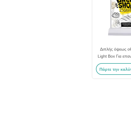
Διπλής όψεως ο
Light Box Για επα
φωτεινό 
Πάρτε την καλύ