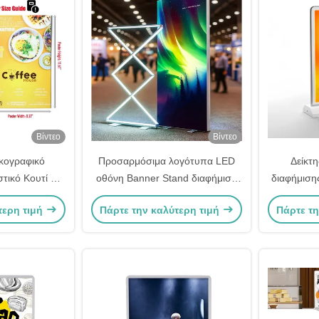
Βίντεο
Βίντεο
κογραφικό
Προσαρμόσιμα λογότυπα LED
Δείκτ
τικό Κουτί A4
οθόνη Banner Stand διαφήμιση
διαφήμιση
ght Box
φωτεινά κουτιά
ρ
τερη τιμή
Πάρτε την καλύτερη τιμή
Πάρτε τη