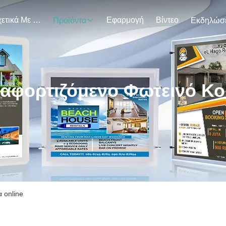
Σχετικά Με Εμάς
Εφαρμογή
Βίντεο
Προϊόντα
αφορτιζόμενο Φωτεινό Κο
 online