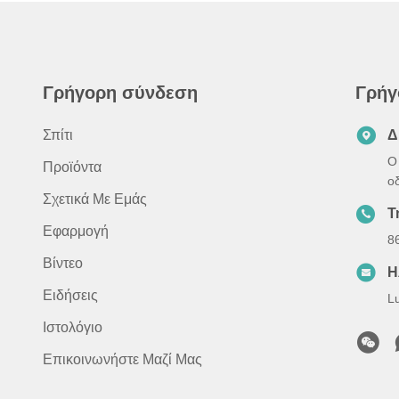
Γρήγορη σύνδεση
Γρήγ
Σπίτι
Δ
Ο 
Προϊόντα
ο
Σχετικά Με Εμάς
Τ
Εφαρμογή
8
Βίντεο
Η
Ειδήσεις
L
Ιστολόγιο
Επικοινωνήστε Μαζί Μας