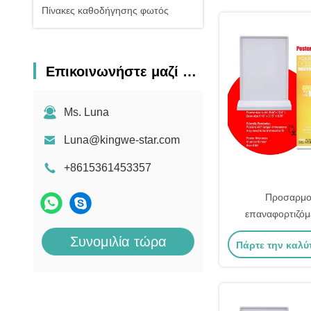
Πίνακες καθοδήγησης φωτός
Επικοινωνήστε μαζί μας
Ms. Luna
Luna@kingwe-star.com
+8615361453357
Προσαρμο
επαναφορτιζόμ
φωτεινής θήκης 
Συνομιλία τώρα
Πάρτε την καλύ
φωτεινότητας LED