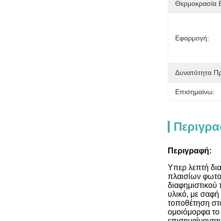
Θερμοκρασία 
Εφαρμογή:
Δυνατότητα Π
Επισημαίνω:
Περιγρα
Περιγραφή:
Υπερ λεπτή δια
πλαισίων φωτογ
διαφημιστικού
υλικό, με σαφή
τοποθέτηση στο
ομοιόμορφα το 
επισημαίνονται