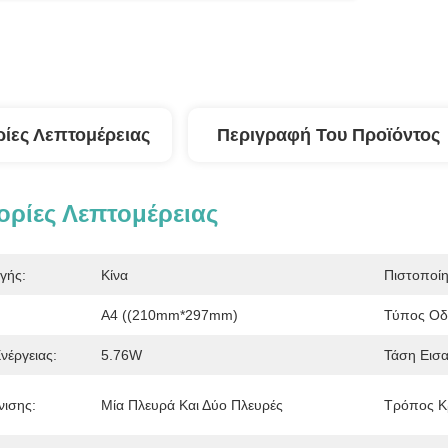
ίες Λεπτομέρειας
Περιγραφή Του Προϊόντος
ρίες Λεπτομέρειας
γής:
Κίνα
Πιστοποί
Α4 ((210mm*297mm)
Τύπος Οδ
έργειας:
5.76W
Τάση Εισ
νισης:
Μία Πλευρά Και Δύο Πλευρές
Τρόπος Κ