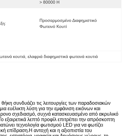
> 80000 H
Προσαρμοσμένο Διαφημιστικό 
έξη:
Φωτεινό Κουτί
ωτεινά κουτιά
, 
ελαφριά διαφημιστικά φωτεινά κουτιά
 θήκη συνδυάζει τις λειτουργίες των παραδοσιακών
α ευέλικτη λύση για την εμφάνιση εικόνων και
γχρονο σχεδιασμό, συχνά κατασκευασμένο από ακρυλικό
.Το εξαιρετικά λεπτό προφίλ επιτρέπει την απρόσκοπτη
ατώνει τεχνολογία φωτισμού LED για να φωτίζει
κή επίδραση.Η αντοχή και η αξιοπιστία του
σης, εστιατόρια, γραφεία και δημόσιους χώρους, το