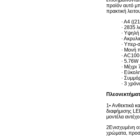
προϊόν αυτό μπ
πρακτική λειτο
· Α4 ((
· 2835 
· Υψηλή
· Ακρυλ
· Υπερ-
· Μονή 
· AC100
· 5.76W
· Μέχρι
· Εύκολ
· Συμμό
· 3 χρόν
Πλεονεκτήμα
1• Ανθεκτικά κ
διαφήμισης LED
μοντέλα αντέχο
2Ενισχυμένη οπ
χρώματα, προσ