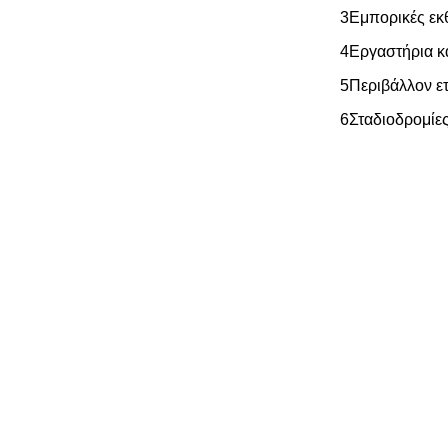
3Εμπορικές εκθ
4Εργαστήρια κα
5Περιβάλλον ετ
6Σταδιοδρομίε