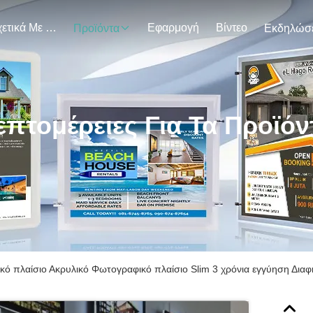
Σχετικά Με Εμάς
Εφαρμογή
Βίντεο
Προϊόντα
επτομέρειες Για Τα Προϊόν
ό πλαίσιο Ακρυλικό Φωτογραφικό πλαίσιο Slim 3 χρόνια εγγύηση Διαφη