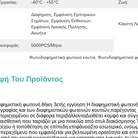
Εργασίας:
-40°C ∙ +55°C
Ζωή:
Διαφήμιση, Εμφάνιση Εμπορικών 
Σημάτων, Εμφάνιση Εκθέσεων, 
Κλειστή Λ
Εμφάνιση Λιανικής Πώλησης, 
Ακινήτα
ροσφοράς:
5000PCS/μήνα
Φωτοδιαφημιστικά φωτεινά κουτιά
, 
Φωτοδιαφημιστικά φ
φή Του Προϊόντος
φημιστική φωτεινή θήκη 3ετής εγγύηση Η διαφημιστική φωτεινή
ραφίας και των διαφημιστικών φωτεινών κουτιών,παρέχοντας μι
 περιεχομένου σε διάφορα περιβάλλονταΔιαθέτει κομψό και σύ
 αισθητική που ταιριάζει με μια ποικιλία από στυλ διακόσμησης
ίχου ή τοποθέτηση σε επίπεδη επιφάνειαΣτο εσωτερικό, ενσωμ
περιεχόμενο που εμφανίζεται για βελτιωμένη ορατότητα και οπτι
 από την τριετή εγγύησηΙδανικό για καταστήματα λιανικής πώλη