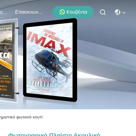
Επικοινωνήστε Μαζί Μας
Κουβέντα
Εκδηλώσεις
τα
μιστικό φωτεινό κουτί
Φωτογραφικό Πλαίσιο Ακρυλικό