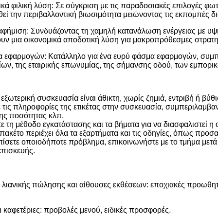
ικά φιλική λύση: Σε σύγκριση με τις παραδοσιακές επιλογές φωτ
εί την περιβαλλοντική βιωσιμότητα μειώνοντας τις εκπομπές δι
ιαφήμιση: Συνδυάζοντας τη χαμηλή κατανάλωση ενέργειας με υψ
ν μια οικονομικά αποδοτική λύση για μακροπρόθεσμες στρατηγ
α εφαρμογών: Κατάλληλο για ένα ευρύ φάσμα εφαρμογών, συμ
ρίων, της εταιρικής επωνυμίας, της σήμανσης οδού, των εμπο
 εξωτερική συσκευασία είναι άθικτη, χωρίς ζημιά, εντριβή ή βύθ
τις πληροφορίες της ετικέτας στην συσκευασία, συμπεριλαμβαν
ης ποσότητας κλπ.
ε τη μέθοδο εγκατάστασης και τα βήματα για να διασφαλιστεί η
 πακέτο περιέχει όλα τα εξαρτήματα και τις οδηγίες, όπως προσ
ίσετε οποιοδήποτε πρόβλημα, επικοινωνήστε με το τμήμα μετά 
επισκευής.
 λιανικής πώλησης και αίθουσες εκθέσεων: εποχιακές προωθητ
ι καφετέριες: προβολές μενού, ειδικές προσφορές.