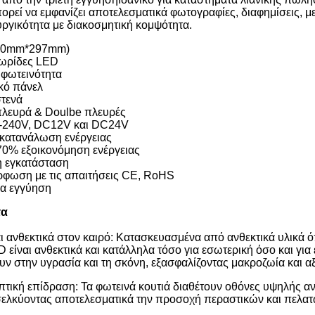
ορεί να εμφανίζει αποτελεσματικά φωτογραφίες, διαφημίσεις, 
υργικότητα με διακοσμητική κομψότητα.
210mm*297mm)
λωρίδες LED
 φωτεινότητα
ικό πάνελ
στενά
πλευρά & Doulbe πλευρές
-240V, DC12V και DC24V
 κατανάλωση ενέργειας
 70% εξοικονόμηση ενέργειας
η εγκατάσταση
ρφωση με τις απαιτήσεις CE, RoHS
ια εγγύηση
τα
αι ανθεκτικά στον καιρό: Κατασκευασμένα από ανθεκτικά υλικά 
 είναι ανθεκτικά και κατάλληλα τόσο για εσωτερική όσο και για
υν στην υγρασία και τη σκόνη, εξασφαλίζοντας μακροζωία και αξ
τική επίδραση: Τα φωτεινά κουτιά διαθέτουν οθόνες υψηλής α
ελκύοντας αποτελεσματικά την προσοχή περαστικών και πελατ