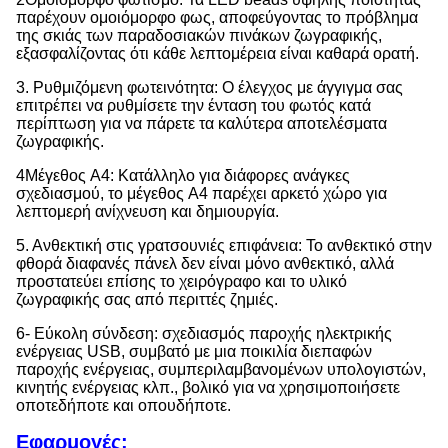
παρέχουν ομοιόμορφο φως, αποφεύγοντας το πρόβλημα
της σκιάς των παραδοσιακών πινάκων ζωγραφικής,
εξασφαλίζοντας ότι κάθε λεπτομέρεια είναι καθαρά ορατή.
3. Ρυθμιζόμενη φωτεινότητα: Ο έλεγχος με άγγιγμα σας
επιτρέπει να ρυθμίσετε την ένταση του φωτός κατά
περίπτωση για να πάρετε τα καλύτερα αποτελέσματα
ζωγραφικής.
4Μέγεθος A4: Κατάλληλο για διάφορες ανάγκες
σχεδιασμού, το μέγεθος A4 παρέχει αρκετό χώρο για
λεπτομερή ανίχνευση και δημιουργία.
5. Ανθεκτική στις γρατσουνιές επιφάνεια: Το ανθεκτικό στην
φθορά διαφανές πάνελ δεν είναι μόνο ανθεκτικό, αλλά
προστατεύει επίσης το χειρόγραφο και το υλικό
ζωγραφικής σας από περιττές ζημιές.
6- Εύκολη σύνδεση: σχεδιασμός παροχής ηλεκτρικής
ενέργειας USB, συμβατό με μια ποικιλία διεπαφών
παροχής ενέργειας, συμπεριλαμβανομένων υπολογιστών,
κινητής ενέργειας κλπ., βολικό για να χρησιμοποιήσετε
οποτεδήποτε και οπουδήποτε.
Εφαρμογές: