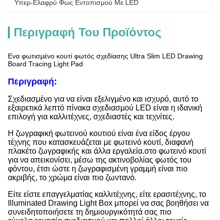
Υπερ-Ελαφρύ Φως Εντοπισμού Με LED
Περιγραφή Του Προϊόντος
Ενα φωτισμένο κουτί φωτός σχεδίασης Ultra Slim LED Drawing
Board Tracing Light Pad
Περιγραφή:
Σχεδιασμένο για να είναι εξελιγμένο και ισχυρό, αυτό το
εξαιρετικά λεπτό πίνακα σχεδιασμού LED είναι η ιδανική
επιλογή για καλλιτέχνες, σχεδιαστές και τεχνίτες.
Η ζωγραφική φωτεινού κουτιού είναι ένα είδος έργου
τέχνης που κατασκευάζεται με φωτεινό κουτί, διαφανή
πλακέτο ζωγραφικής και άλλα εργαλεία.στο φωτεινό κουτί
για να απεικονίσει, μέσω της ακτινοβολίας φωτός του
φόντου, έτσι ώστε η ζωγραφισμένη γραμμή είναι πιο
ακριβής, το χρώμα είναι πιο ζωντανό.
Είτε είστε επαγγελματίας καλλιτέχνης, είτε ερασιτέχνης, το
Illuminated Drawing Light Box μπορεί να σας βοηθήσει να
συνειδητοποιήσετε τη δημιουργικότητά σας πιο