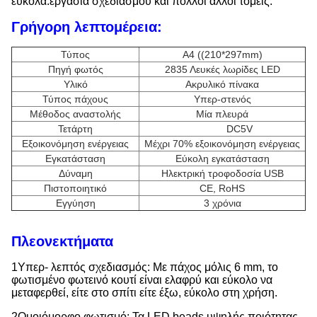
εύκολα.εργασία σχεδιασμού και πολλοί άλλοι τομείς.
Γρήγορη λεπτομέρεια:
Τύπος
Α4 ((210*297mm)
Πηγή φωτός
2835 Λευκές λωρίδες LED
Υλικό
Ακρυλικό πίνακα
Τύπος πάχους
Υπερ-στενός
Μέθοδος αναστολής
Μία πλευρά
Τετάρτη
DC5V
Εξοικονόμηση ενέργειας
Μέχρι 70% εξοικονόμηση ενέργειας
Εγκατάσταση
Εύκολη εγκατάσταση
Δύναμη
Ηλεκτρική τροφοδοσία USB
Πιστοποιητικό
CE, RoHS
Εγγύηση
3 χρόνια
Πλεονεκτήματα
1Υπερ- λεπτός σχεδιασμός: Με πάχος μόλις 6 mm, το
φωτισμένο φωτεινό κουτί είναι ελαφρύ και εύκολο να
μεταφερθεί, είτε στο σπίτι είτε έξω, εύκολο στη χρήση.
2Ομοιόμορφο φωτισμό: Τα LED beads υψηλής ποιότητας