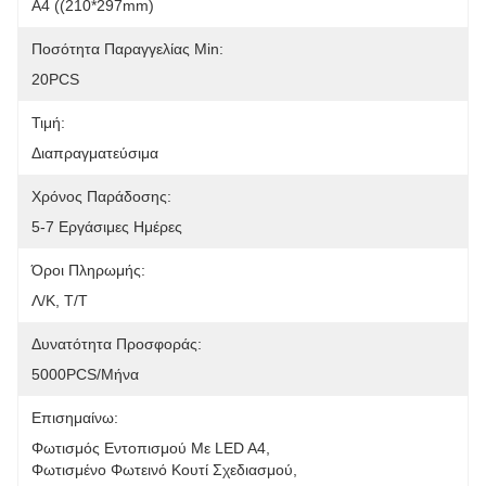
Α4 ((210*297mm)
Ποσότητα Παραγγελίας Min:
20PCS
Τιμή:
Διαπραγματεύσιμα
Χρόνος Παράδοσης:
5-7 Εργάσιμες Ημέρες
Όροι Πληρωμής:
Λ/Κ, Τ/Τ
Δυνατότητα Προσφοράς:
5000PCS/μήνα
Επισημαίνω:
Φωτισμός Εντοπισμού Με LED A4
, 
Φωτισμένο Φωτεινό Κουτί Σχεδιασμού
, 