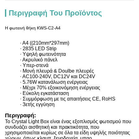
Περιγραφή Του Προϊόντος
Η φωτεινή θήκη KWS-C2-A4
· Α4 ((210mm*297mm)
· 2835 LED Strip
· Υψηλή φωτεινότητα
· Ακρυλικό πάνελ
· Υπερ-στενά
· Μονή πλευρά & Doulbe πλευρές
· AC100-240V, DC12V και DC24V
· 5.76W κατανάλωση ενέργειας
· Μέχρι 70% εξοικονόμηση ενέργειας
· Εύκολη εγκατάσταση
· Συμμόρφωση με τις απαιτήσεις CE, RoHS
· 3ετής εγγύηση
Περιγραφή:
Το Crystal Light Box είναι ένας εξοπλισμός φωτισμού που
συνδυάζει αισθητική και πρακτικότητα, που
χρησιμοποιείται κυρίως σε όλα τα είδη υψηλής ποιότητας
χώρων, όπως κλαμπ, ξενοδοχεία, μπαρ,