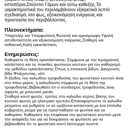
εστιατόρια,Στούντιο Γάμων και ούτω καθεξής.Τα
χαρακτηριστικά του περιλαμβάνουν εξαιρετικά λεπτό
σχεδιασμό, ίσο φως, εξοικονόμηση ενέργειας και
προστασία του περιβάλλοντος.
Πλεονεκτήματα
:
Υπερτελής και Υπερφωτεινή,Φωτεινή και ομοιόμορφη,Υψηλή
αποδοτικότητα και εξοικονόμηση ενέργειας,Σταθερή και
ανθεκτική,Καλή εγκατάσταση
Ενημερώσεις:
Καθορίστε τη θέση εγκατάστασης: Σύμφωνα με την πραγματική
κατάσταση και τις ποικιλίες φωτεινών κουτιών για τον καθορισμό
της μεθόδου εγκατάστασης.Όπως η επισκευή βιδών, Διεύρυνση
βίδα Φτιάχνοντας, κλπ.
Η έξοδος του καλωδίου τροφοδοσίας του φωτιστικού κουτιού είναι
στο πίσω μέρος, η καλωδίωση σύμφωνα με τη θέση της
τροφοδοσίας,Βεβαιωθείτε ότι ο σύνδεσμος τροφοδοσίας είναι
σφιχτός με μονωτικό μανίκι.
Σταθερό κουτί φωτός: τρύπες στο καλώδιο ισχύος βάσης του
κουτιού φωτός με ηλεκτρικό τρυπάνι,Επαναφορτώστε το καλώδιο
ρεύματος και ρυθμίστε το σε οριζόντια κατάσταση με ένα επίπεδο
κυβερνήτη ρεύμα για να προσπαθήσει να φωτίσει και να
καθαρίσει: Καθαρίστε την επιφάνεια του φωτιστικού κουτιού μετά
την ανάφλεξη του για να δοκιμάσετε να φωτίσετε για να
βεβαιωθείτε ότι το φωτιστικό κουτί λειτουργεί σωστά.