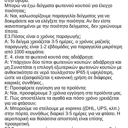
στην αγορά.
Μπορώ να έχω δείγματα φωτεινού κουτιού για έλεγχο
ποιότητας;
Α: Ναι, καλωσορίζουμε παραγγελία δείγματος για να
δοκιμάσετε και να ελέγξετε την ποιότητα. Αν δεν είστε
ικανοποιημένοι με την ποιότητα δείγματος, δεν χρεώνουμε
τίποτα.
Ε3.Πόσος είναι ο χρόνος παραγωγής;
Α: Το δείγμα χρειάζεται 3-5 ημέρες, ο χρόνος μαζικής
παραγωγής είναι 1-2 εβδομάδες για παραγγελία μικρότερη
από 1000 κομμάτια.
Ε. 4. είναι τα φωτεινά κουτιά σας αδιάβροχα;
Α: Υπάρχουν δύο τύποι φωτεινών κουτιών: αδιάβροχα και
μη.Συνιστάται η επιλογή εξωτερικών φωτεινών κουτιών με
ανθεκτικότητα σε νερό τουλάχιστον IP65 ή υψηλότερη,
ώστε να εξασφαλίζεται η κανονική χρήση σε διάφορες
καιρικές συνθήκες..
Ε: Προσφέρετε εγγύηση για τα προϊόντα;
Α: Ναι, προσφέρουμε 3 χρόνια εγγύηση στα προϊόντα μας.
Ε. Πώς αποστέλλετε τα αγαθά και πόσο χρόνο χρειάζεται
για να φτάσουν;
Α: Μπορούμε να στείλουμε με express ((DHL, UPS, κλπ.)
στην πόρτα, συνήθως διαρκεί 3-5 ημέρες για να φτάσει. Η
αεροπορική και θαλάσσια αποστολή είναι επίσης
προαιρετική.