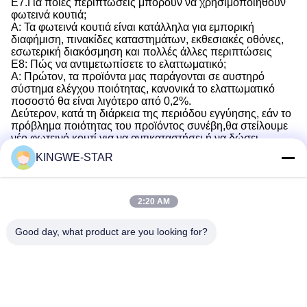
Ε7.Για ποιες περιπτώσεις μπορούν να χρησιμοποιηθούν
φωτεινά κουτιά;
Α: Τα φωτεινά κουτιά είναι κατάλληλα για εμπορική
διαφήμιση, πινακίδες καταστημάτων, εκθεσιακές οθόνες,
εσωτερική διακόσμηση και πολλές άλλες περιπτώσεις
Ε8: Πώς να αντιμετωπίσετε το ελαττωματικό;
Α: Πρώτον, τα προϊόντα μας παράγονται σε αυστηρό
σύστημα ελέγχου ποιότητας, κανονικά το ελαττωματικό
ποσοστό θα είναι λιγότερο από 0,2%.
Δεύτερον, κατά τη διάρκεια της περιόδου εγγύησης, εάν το
πρόβλημα ποιότητας του προϊόντος συνέβη,θα στείλουμε
νέο φωτεινό κουτί για να αντικαταστήσει ή να δώσει
σχετική οικονομική αποζημίωση βάση για την λύση
KINGWE-STAR
επικοινωνίας.
Ε. Πώς να παραγγείλετε ένα φωτεινό κουτί;
Α: Πρώτον, κανονίζουμε εμπειρογνώμονα πωλητή να
επικοινωνήσει μαζί σας για να μάθει το αίτημά σας και την
2:20 AM
εφαρμογή, στη συνέχεια, να προσφέρει λύση για την
επιταγή σας.Τρίτον, ο πελάτης επιβεβαιώνει το εμπορικό
Good day, what product are you looking for?
τιμολόγιο και κανονίζει την πληρωμή..
Ε10 Πώς να επικοινωνήσω με την εξυπηρέτηση πελατών;
Α: Μπορείτε να επικοινωνήσετε μαζί μας μέσω τηλεφώνου,
ηλεκτρονικού ταχυδρομείου ή μέσω διαδικτυακής
εξυπηρέτησης πελατών, και θα σας παρέχουμε έγκαιρη
βοήθεια.